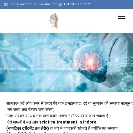
info@samarthneurospine.com
+91-7000-11-5912
Home
»
Blogs
»
क्या नस दबने से पैर तक झनझनाहट महसूस होती है?
आजकल कई लोग कमर से लेकर पैर तक झनझनाहट, दर्द या सुन्नपन की समस्या महसूस कर
लंबे समय तक बैठकर काम करना,
गलत पोस्चर या अचानक भारी वजन उठाना नसों पर दबाव डाल सकता है।
ऐसे मामलों में कई लोग
sciatica treatment in indore
(सायटिका ट्रीटमेंट इन इंदौर)
के बारे में जानकारी खोजते हैं क्योंकि यह समस्या