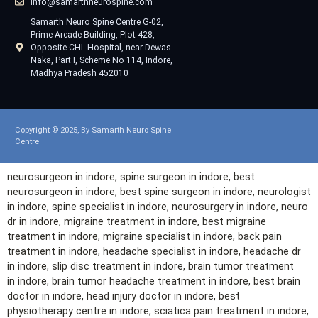
info@samarthneurospine.com
Samarth Neuro Spine Centre G-02,
Prime Arcade Building, Plot 428,
Opposite CHL Hospital, near Dewas
Naka, Part I, Scheme No 114, Indore,
Madhya Pradesh 452010
Copyright © 2025, By Samarth Neuro Spine
Centre
neurosurgeon in
indore
, spine surgeon in
indore
, best
neurosurgeon in
indore
, best spine surgeon in
indore
, neurologist
in
indore
, spine specialist in
indore
, neurosurgery in
indore
, neuro
dr in
indore
, migraine treatment in
indore
, best migraine
treatment in
indore
, migraine specialist in
indore
, back pain
treatment in
indore
, headache specialist in
indore
, headache dr
in
indore
, slip disc treatment in
indore
, brain tumor treatment
in
indore
, brain tumor headache treatment in
indore
, best brain
doctor in
indore
, head injury doctor in
indore
, best
physiotherapy
centre
in
indore
, sciatica pain treatment in
indore
,