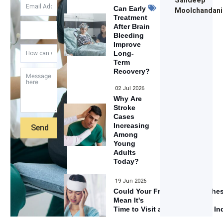
Neurology
Can Early
Moolchandani
Treatment
After Brain
Bleeding
Improve
Long-
Term
Recovery?
02 Jul 2026
Why Are
Stroke
Cases
Increasing
Send
Among
Young
Adults
Today?
19 Jun 2026
Could Your Frequent Headache
Mean It's
Time to Visit a Neurologist in I